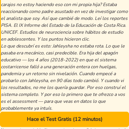
carajos no estoy haciendo eso con mi propia hija? Estaba
reaccionando como padre asustado en vez de investigar como
el analista que soy. Así que cambié de modo. Leí los reportes
PISA. El IX Informe del Estado de la Educación de Costa Rica.
UNICEF. Estudios de neurociencia sobre hábitos de estudio
en adolescentes. Y los puntos hicieron clic.
Lo que descubrí es esto: Jahleysha no estaba rota. Lo que le
pasaba era mecánico, casi predecible. Era hija del apagón
educativo — los 4 años (2018-2022) en que el sistema
costarricense falló a una generación entera con huelgas,
pandemia y un retorno sin nivelación. Cuando empecé a
probarlo con Jahleysha, en 90 días todo cambió. Y cuando vi
los resultados, no me los quería guardar. Por eso construí el
sistema completo. Y por eso lo primero que te ofrezco a vos
es el assessment — para que veas en datos lo que
probablemente ya intuís.
Hace el Test Gratis (12 minutos)