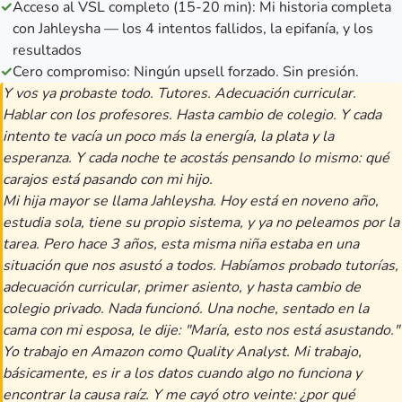
✓
Acceso al VSL completo (15-20 min): Mi historia completa
con Jahleysha — los 4 intentos fallidos, la epifanía, y los
resultados
✓
Cero compromiso: Ningún upsell forzado. Sin presión.
Y vos ya probaste todo. Tutores. Adecuación curricular.
Hablar con los profesores. Hasta cambio de colegio. Y cada
intento te vacía un poco más la energía, la plata y la
esperanza. Y cada noche te acostás pensando lo mismo: qué
carajos está pasando con mi hijo.
Mi hija mayor se llama Jahleysha. Hoy está en noveno año,
estudia sola, tiene su propio sistema, y ya no peleamos por la
tarea. Pero hace 3 años, esta misma niña estaba en una
situación que nos asustó a todos. Habíamos probado tutorías,
adecuación curricular, primer asiento, y hasta cambio de
colegio privado. Nada funcionó. Una noche, sentado en la
cama con mi esposa, le dije: "María, esto nos está asustando."
Yo trabajo en Amazon como Quality Analyst. Mi trabajo,
básicamente, es ir a los datos cuando algo no funciona y
encontrar la causa raíz. Y me cayó otro veinte: ¿por qué