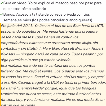
✓
Guía en video: Yo te explico el método paso por paso para
que sepas cómo aplicarlo
✓
Bonus: Acceso a la lista de correos privada con tips
semanales míos (los podés cancelar cuando quieras)
Era junio del 2011. Yo iba en el bus de las 6am hacia la UCR,
escuchando audiolibros. Me venía haciendo una pregunta
desde hacía meses: ¿qué tienen en común los
emprendedores exitosos que arrancaron desde abajo, sin
contactos y sin título? T. Harv Eker, Russell Brunson, Robert
Kiyosaki — ninguno nació en cuna de oro. Todos pasaron por
algo parecido a lo que yo estaba viviendo.
Esa mañana, mirando por la ventana del bus, los puntos
hicieron clic. Me cayó el veinte. Los 6 pasos eran los mismos
en todos los casos. Saqué el celular, abrí las notas, y empecé
a escribir. Cuando llegué a la UCR ya tenía el primer borrador.
Lo llamé "SiempreVerde" porque, igual que los bosques
tropicales que nunca se secan, este método funcionó antes,
funciona hoy, y va a funcionar mañana. No es una moda. Es un
patrón que se repite.