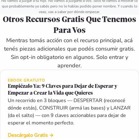
No vamos a juzgar a tu hijo. No vamos a juzgarte a vos. Solo te vamos a mostrar lo
que probablemente ya sabés pero no le habías podido poner nombre. Y cuando lo
veas, vas a saber por dónde empezar.
Otros Recursos Gratis Que Tenemos
Para Vos
Mientras tomás acción con el recurso principal, acá
tenés piezas adicionales que podés consumir gratis.
Sin opt-in obligatorio en algunos. Solo entrar y
aprender.
EBOOK GRATUITO
Empiézalo Ya: 9 Claves para Dejar de Esperar y
Empezar a Crear la Vida que Quieres
Un recorrido en 3 bloques — DESPERTAR (reconocé
dónde estás), CONSTRUIR (armá las bases) y LANZAR
(da el salto) — con 9 claves accionables para dejar de
esperar el momento perfecto.
Descárgalo Gratis
→